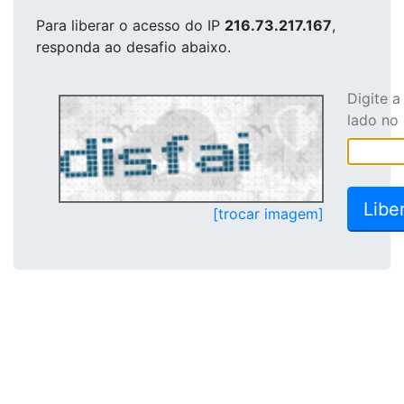
Para liberar o acesso
do IP
216.73.217.167
,
responda ao desafio abaixo.
Digite 
lado no
[trocar imagem]