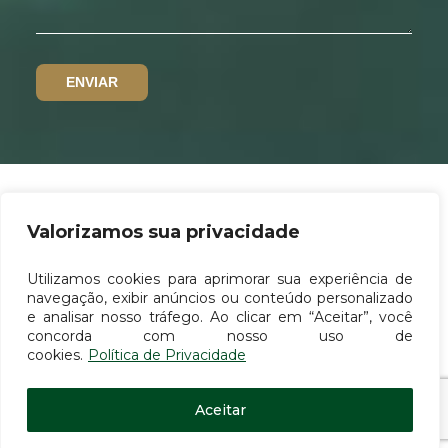
Valorizamos sua privacidade
Política de privacidade
Utilizamos cookies para aprimorar sua experiência de
Canal de denúncias
navegação, exibir anúncios ou conteúdo personalizado
e analisar nosso tráfego. Ao clicar em “Aceitar”, você
Termos de uso
concorda com nosso uso de
cookies.
Política de Privacidade
© 2026 - PGBR – Peluso, Guaritá, Borges e
Rezende Advogados - Todos os direitos
Aceitar
reservados.