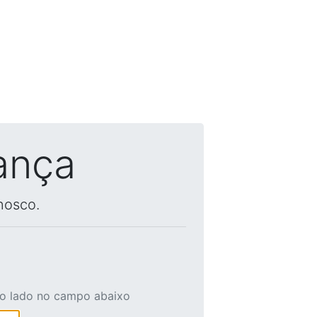
ança
nosco.
ao lado no campo abaixo