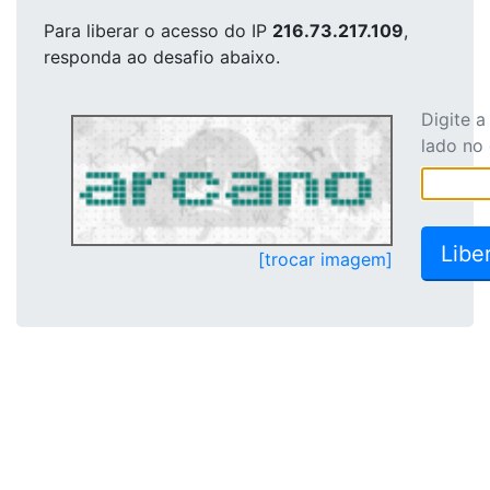
Para liberar o acesso
do IP
216.73.217.109
,
responda ao desafio abaixo.
Digite 
lado no
[trocar imagem]