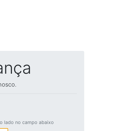
ança
nosco.
ao lado no campo abaixo