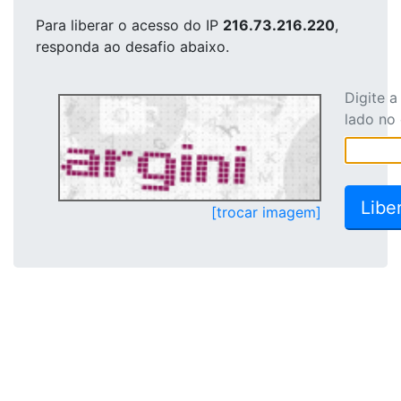
Para liberar o acesso
do IP
216.73.216.220
,
responda ao desafio abaixo.
Digite 
lado no
[trocar imagem]