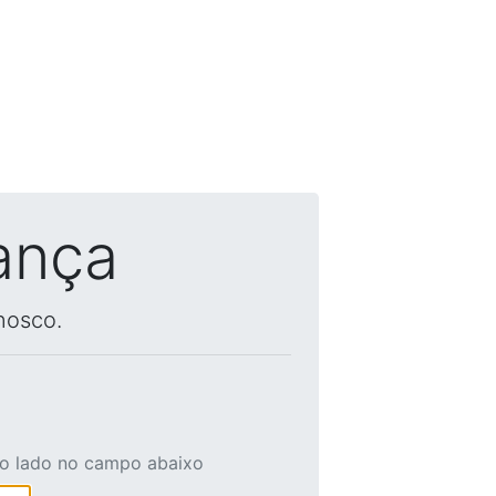
ança
nosco.
ao lado no campo abaixo