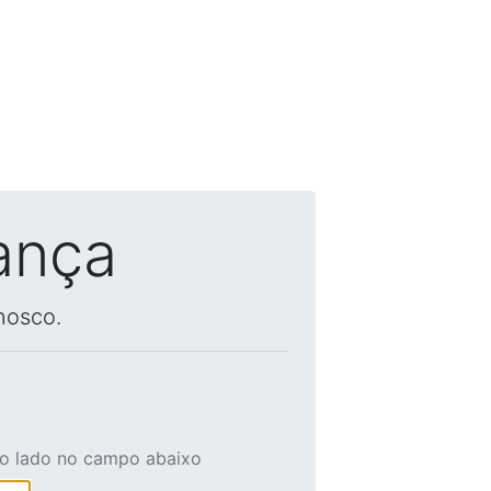
ança
nosco.
ao lado no campo abaixo