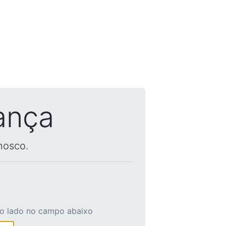
ança
nosco.
ao lado no campo abaixo