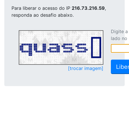
Para liberar o acesso
do IP
216.73.216.59
,
responda ao desafio abaixo.
Digite 
lado no
[trocar imagem]