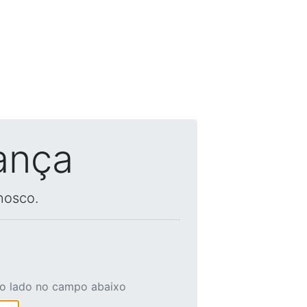
ança
nosco.
ao lado no campo abaixo