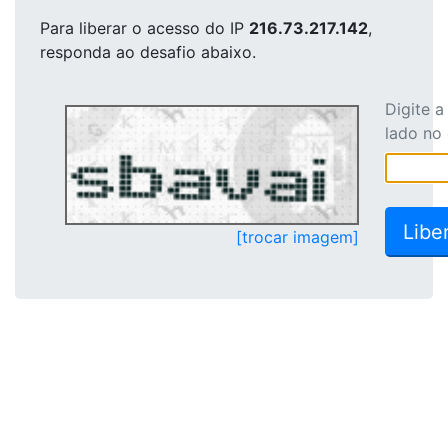
Para liberar o acesso
do IP
216.73.217.142
,
responda ao desafio abaixo.
Digite 
lado no
[trocar imagem]