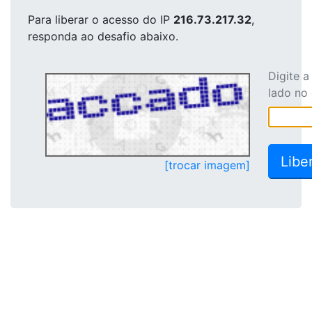
Para liberar o acesso
do IP
216.73.217.32
,
responda ao desafio abaixo.
Digite 
lado no
[trocar imagem]