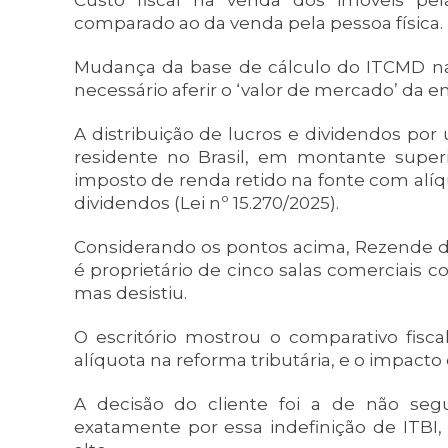
Custo fiscal na venda dos imóveis pe
comparado ao da venda pela pessoa física.
Mudança da base de cálculo do ITCMD na 
necessário aferir o ‘valor de mercado’ da 
A distribuição de lucros e dividendos por
residente no Brasil, em montante superi
imposto de renda retido na fonte com alíqu
dividendos (Lei nº 15.270/2025).
Considerando os pontos acima, Rezende d
é proprietário de cinco salas comerciais co
mas desistiu.
O escritório mostrou o comparativo fisca
alíquota na reforma tributária, e o impacto 
A decisão do cliente foi a de não segu
exatamente por essa indefinição de ITBI,