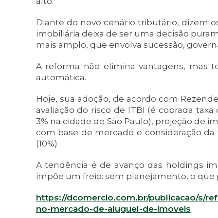
alto.
Diante do novo cenário tributário, dizem os
imobiliária deixa de ser uma decisão puram
mais amplo, que envolva sucessão, governan
A reforma não elimina vantagens, mas to
automática.
Hoje, sua adoção, de acordo com Rezende
avaliação do risco de ITBI (é cobrada taxa 
3% na cidade de São Paulo), projeção de i
com base de mercado e consideração da tr
(10%).
A tendência é de avanço das holdings imob
impõe um freio: sem planejamento, o que 
https://dcomercio.com.br/publicacao/s/ref
no-mercado-de-aluguel-de-imoveis