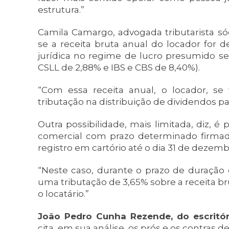
estrutura.”
Camila Camargo, advogada tributarista só
se a receita bruta anual do locador for d
jurídica no regime de lucro presumido se
CSLL de 2,88% e IBS e CBS de 8,40%).
“Com essa receita anual, o locador, se 
tributação na distribuição de dividendos par
Outra possibilidade, mais limitada, diz, é
comercial com prazo determinado firmad
registro em cartório até o dia 31 de dezemb
“Neste caso, durante o prazo de duração 
uma tributação de 3,65% sobre a receita br
o locatário.”
João Pedro Cunha Rezende, do escritór
cita, em sua análise, os prós e os contras de