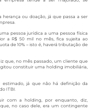
la empresa tende a ser majorado, se
herança ou doação, já que passa a ser
empresa.
 uma pessoa jurídica a uma pessoa física
or a R$ 50 mil no mês, fica sujeita ao
ota de 10% – isto é, haverá tributação de
iz que, no mês passado, um cliente que
gitou constituir uma holding imobiliária,
l estimado, já que não há definição da
do ITBI.
ir com a holding, por enquanto, diz,
 que, no caso dele, era um contingente