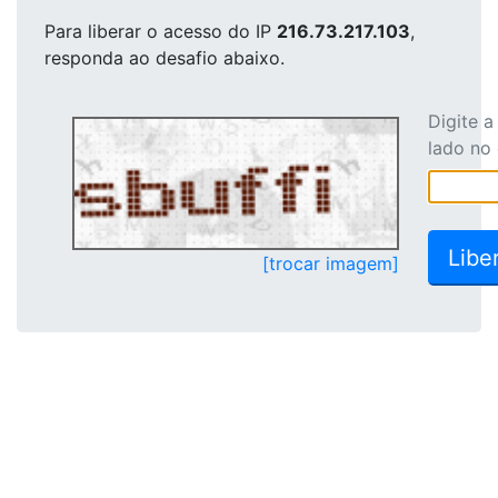
Para liberar o acesso
do IP
216.73.217.103
,
responda ao desafio abaixo.
Digite 
lado no
[trocar imagem]