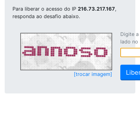
Para liberar o acesso
do IP
216.73.217.167
,
responda ao desafio abaixo.
Digite 
lado no
[trocar imagem]