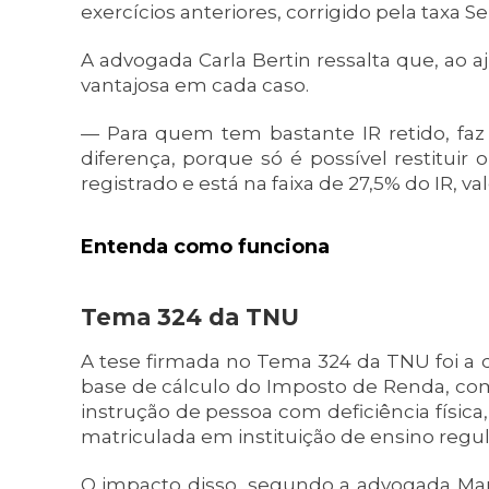
exercícios anteriores, corrigido pela taxa Sel
A advogada Carla Bertin ressalta que, ao aju
vantajosa em cada caso.
— Para quem tem bastante IR retido, faz
diferença, porque só é possível restituir 
registrado e está na faixa de 27,5% do IR, va
Entenda como funciona
Tema 324 da TNU
A tese firmada no Tema 324 da TNU foi a 
base de cálculo do Imposto de Renda, com
instrução de pessoa com deficiência físic
matriculada em instituição de ensino regul
O impacto disso, segundo a advogada Mari