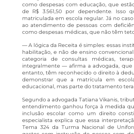
como despesas com educação, que estão 
de R$ 3.561,50 por dependente. Isso 
matriculada em escola regular. Já no caso
ao atendimento de pessoas com deficiên
como despesas médicas, que não têm tet
— A lógica da Receita é simples: essas ins
habilitação, e não de ensino convencional
categoria de consultas médicas, ter
integralmente — afirma a advogada, que c
entanto, têm reconhecido o direito à ded
demonstrar que a matrícula em escol
educacional, mas parte do tratamento tera
Segundo a advogada Tatiana Vikanis, tribut
entendimento ganhou força à medida que
inclusão escolar como um direito consti
especialista explica que essa interpretaç
Tema 324 da Turma Nacional de Unifor