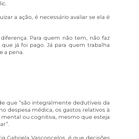
ic.
izar a ação, é necessário avaliar se ela é
 diferença. Para quem não tem, não faz
o que já foi pago. Já para quem trabalha
le a pena.
de que “são integralmente dedutíveis da
o despesa médica, os gastos relativos à
a, mental ou cognitiva, mesmo que esteja
ar”.
a Gabriela Vasconcelos, é que decisões