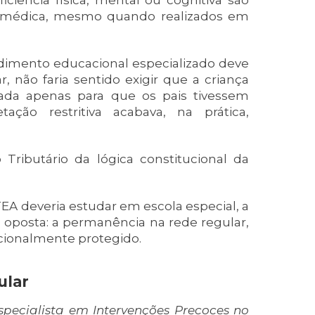
iência física, mental ou cognitiva são
 médica, mesmo quando realizados em
dimento educacional especializado deve
, não faria sentido exigir que a criança
gada apenas para que os pais tivessem
tação restritiva acabava, na prática,
Tributário da lógica constitucional da
A deveria estudar em escola especial, a
a oposta: a permanência na rede regular,
cionalmente protegido.
ular
pecialista em Intervenções Precoces no