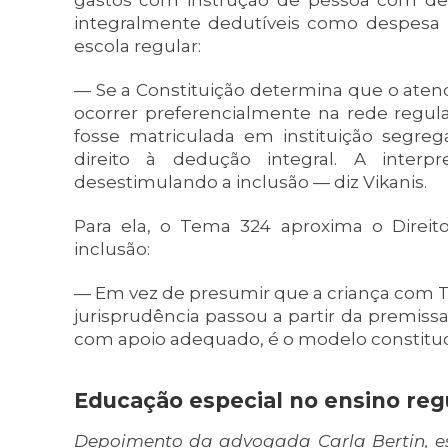
gastos com instrução de pessoa com defic
integralmente dedutíveis como despesa
escola regular:
— Se a Constituição determina que o aten
ocorrer preferencialmente na rede regular
fosse matriculada em instituição segre
direito à dedução integral. A interpre
desestimulando a inclusão — diz Vikanis.
Para ela, o Tema 324 aproxima o Direito 
inclusão:
— Em vez de presumir que a criança com TE
jurisprudência passou a partir da premiss
com apoio adequado, é o modelo constitu
Educação especial no ensino reg
Depoimento da advogada Carla Bertin, es