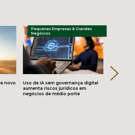
Pequenas Empresas & Grandes
Capital 
Negócios
re novo
Uso de IA sem governança digital
Precedente
aumenta riscos jurídicos em
alcance da
negócios de médio porte