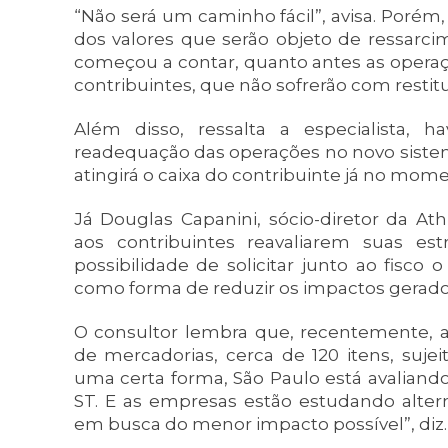
“Não será um caminho fácil”, avisa. Porém,
dos valores que serão objeto de ressarcim
começou a contar, quanto antes as opera
contribuintes, que não sofrerão com restitu
Além disso, ressalta a especialista, h
readequação das operações no novo siste
atingirá o caixa do contribuinte já no mo
Já Douglas Capanini, sócio-diretor da At
aos contribuintes reavaliarem suas estr
possibilidade de solicitar junto ao fisc
como forma de reduzir os impactos gerados 
O consultor lembra que, recentemente, a 
de mercadorias, cerca de 120 itens, sujei
uma certa forma, São Paulo está avaliand
ST. E as empresas estão estudando alter
em busca do menor impacto possível”, diz.