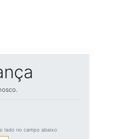
ança
nosco.
ao lado no campo abaixo