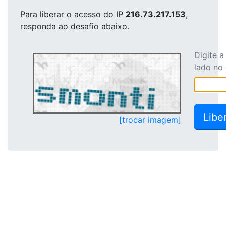
Para liberar o acesso
do IP
216.73.217.153
,
responda ao desafio abaixo.
Digite 
lado no
[trocar imagem]