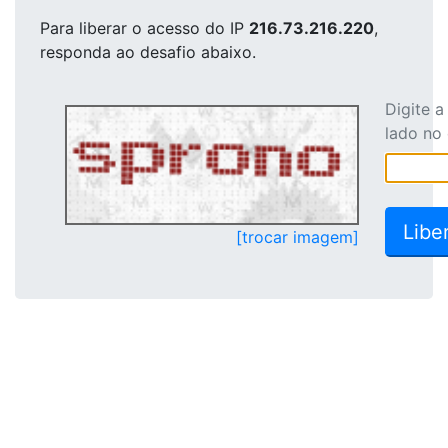
Para liberar o acesso
do IP
216.73.216.220
,
responda ao desafio abaixo.
Digite 
lado no
[trocar imagem]