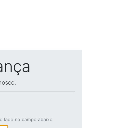
ança
nosco.
ao lado no campo abaixo