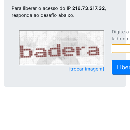
Para liberar o acesso
do IP
216.73.217.32
,
responda ao desafio abaixo.
Digite 
lado no
[trocar imagem]