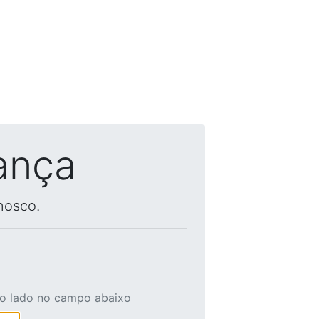
ança
nosco.
ao lado no campo abaixo