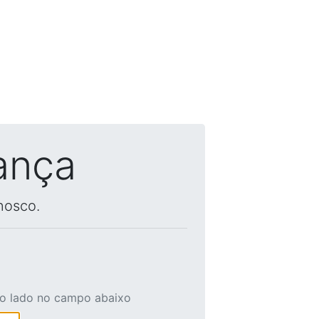
ança
nosco.
ao lado no campo abaixo