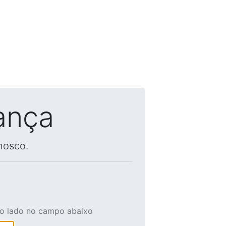
ança
nosco.
ao lado no campo abaixo