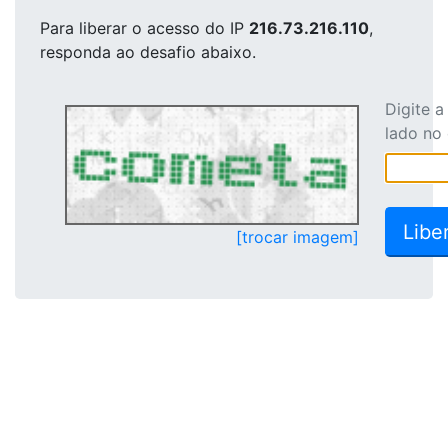
Para liberar o acesso
do IP
216.73.216.110
,
responda ao desafio abaixo.
Digite 
lado no
[trocar imagem]