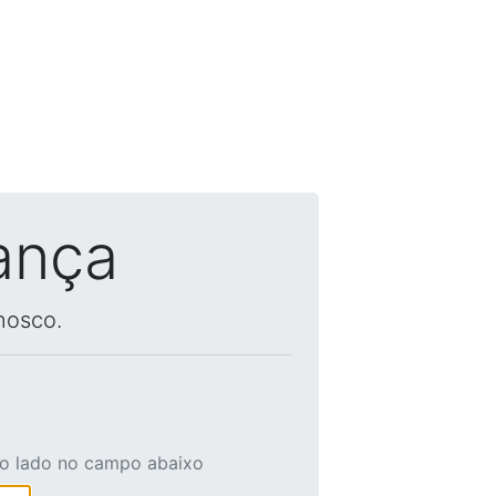
ança
nosco.
ao lado no campo abaixo