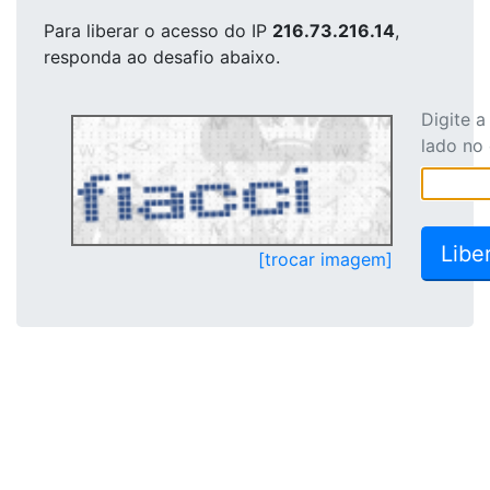
Para liberar o acesso
do IP
216.73.216.14
,
responda ao desafio abaixo.
Digite 
lado no
[trocar imagem]